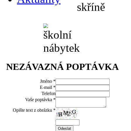
NEZÁVAZNÁ POPTÁVKA
Jméno *
E-mail *
Telefon
Vaše poptávka *
Opište text z obrázku *